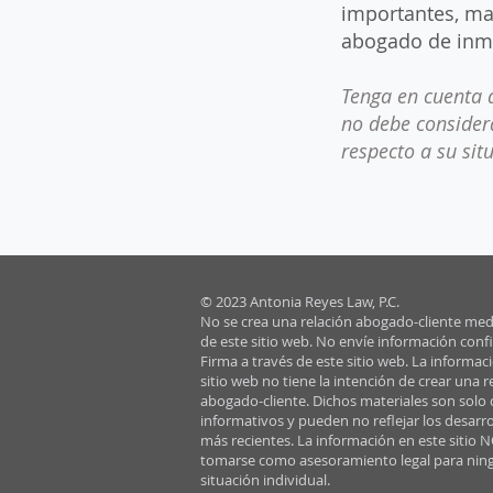
importantes, ma
abogado de inmi
Tenga en cuenta 
no debe consider
respecto a su sit
© 2023 Antonia Reyes Law, P.C.
No se crea una relación abogado-cliente med
de este sitio web. No envíe información confi
Firma a través de este sitio web. La informac
sitio web no tiene la intención de crear una r
abogado-cliente. Dichos materiales son solo 
informativos y pueden no reflejar los desarro
más recientes. La información en este sitio 
tomarse como asesoramiento legal para nin
situación individual.