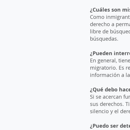
¿Cuáles son mi
Como inmigrante 
derecho a perman
libre de búsqued
búsquedas.
¿Pueden interr
En general, tie
migratorio. Es 
información a l
¿Qué debo hace
Si se acercan fu
sus derechos. T
silencio y el de
¿Puedo ser det