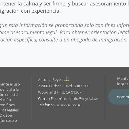
ntener la calma y ser firme, y buscar asesoramiento 
gración con experiencia.
que esta información se proporciona solo con fines infor
arse asesoramiento legal. Para obtener orientación lega
uación específica, consulte a un abogado de inmigración.
Manten
Antonia Reyes
Ingres
iante el uso
21900 Burbank Blvd. Suite 300
dencial a la
Woodland Hills, CA 91367
ión en este
Correo Electrónico:
Info@reyes.law
elación
con fines
Teléfono:
(818) 274- 6514
llos legales
NO debe
gún caso o