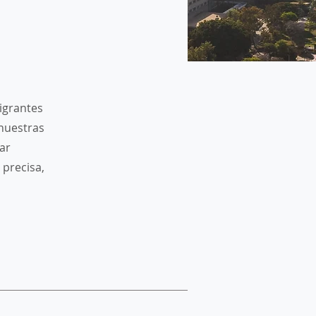
igrantes
 nuestras
ar
 precisa,