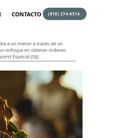
R
CONTACTO
(818) 274-6514
odia a un menor a través de un
n un enfoque en obtener órdenes
nil Especial (SIJ).