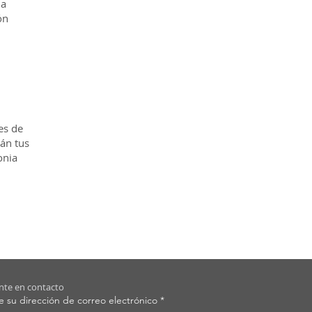
la
ón
es de
án tus
onia
te en contacto
e su dirección de correo electrónico