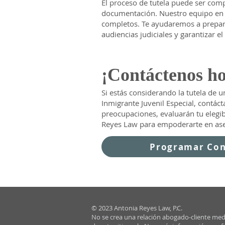
El proceso de tutela puede ser compl
documentación. Nuestro equipo en 
completos. Te ayudaremos a prepara
audiencias judiciales y garantizar e
¡Contáctenos h
Si estás considerando la tutela d
Inmigrante Juvenil Especial, contá
preocupaciones, evaluarán tu elegib
Reyes Law para empoderarte en aseg
Programar Con
© 2023 Antonia Reyes Law, P.C.
No se crea una relación abogado-cliente med