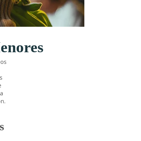
enores
los
s
e
na
ón.
s