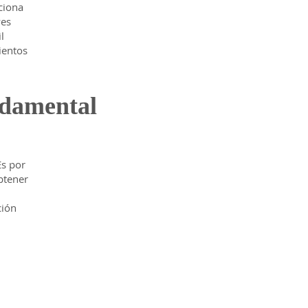
rciona
yes
l
ientos
damental
Es por
btener
ción