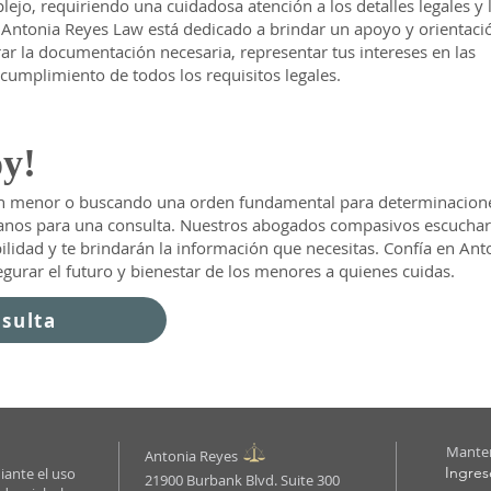
ejo, requiriendo una cuidadosa atención a los detalles legales y 
Antonia Reyes Law está dedicado a brindar un apoyo y orientaci
r la documentación necesaria, representar tus intereses en las
l cumplimiento de todos los requisitos legales.
oy!
e un menor o buscando una orden fundamental para determinacion
ctanos para una consulta. Nuestros abogados compasivos escuchar
ilidad y te brindarán la información que necesitas. Confía en Ant
urar el futuro y bienestar de los menores a quienes cuidas.
sulta
Manten
Antonia Reyes
Ingres
iante el uso
21900 Burbank Blvd. Suite 300